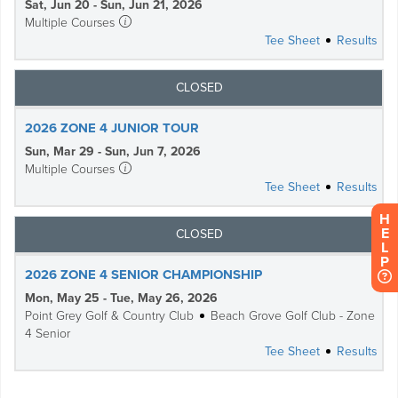
H
E
L
P