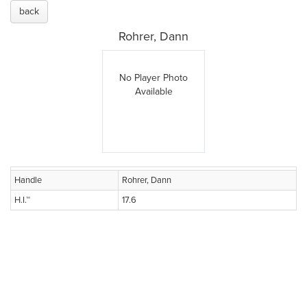
back
Rohrer, Dann
No Player Photo
Available
Handle
Rohrer, Dann
H.I.™
17.6