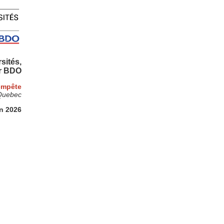
sités,
ar BDO
empête
 Quebec
in 2026