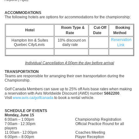
ACCOMMODATIONS
The following hotels are options for accommodations for the championship:
Room Type &
Cut-Off
Booking
Hotel
Rate
Date
Method
Reservation
Hampton Inn & Suites
10% discount on
Quebec City/Levis
daily rate
Link
Individual Cancellation 4:00pm the day before arrival
TRANSPORTATION
Teams are responsible for arranging their own transportation during the
Championship.
Golf Canada Members can save up to 25% off Avis base rates when making
a reservation with Avis Worldwide Discount (AWD) number
S662200
.
Visit
www.avis.ca/golfcanada
to book a rental vehicle.
SCHEDULE OF EVENTS
Monday, June 15
6:00am – 1:00pm Championship Registration
7:00am - 12:30pm Official Practice Round for all
players
11:00am - 12:00pm Coaches Meeting
6:00pm – 8:00pm Player Reception