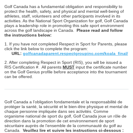
Golf Canada has a fundamental obligation and responsibility to
protect the health, safety, and physical and mental well-being of
athletes, staff, volunteers and other participants involved in its
activities. As the National Sport Organization for golf, Golf Canada
plays a leadership role in promoting this safe sport environment
across the golf landscape in Canada.
Please read and follow
the instructions below:
1. If you have not completed Respect in Sport for Parents, please
click the link below to complete the program:
URL:
golfcanadaparent.respectgroupinc.com/koala_final/
2. After completing Respect in Sport (RIS), you will be issued a
RIS Certification #. All parents
MUST
input the certificate number
on the Golf Genius profile before acceptance into the tournament
can be offered.
Golf Canada a l’obligation fondamentale et la responsabilité de
protéger la santé, la sécurité et le bien-être physique et mental de
chaque personne impliquée dans ses activités. Comme
organisme national de sport du golf, Golf Canada joue un rôle de
direction dans la promotion de cet environnement de sport
sécuritaire auprès de l’ensemble de la communauté du golf au
Canada.
Veuillez lire et suivre les instructions ci-dessous :