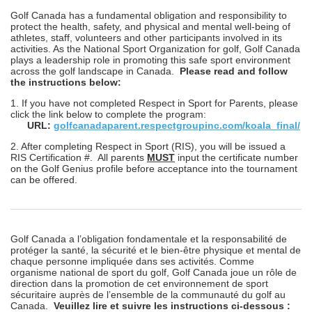
Golf Canada has a fundamental obligation and responsibility to
protect the health, safety, and physical and mental well-being of
athletes, staff, volunteers and other participants involved in its
activities. As the National Sport Organization for golf, Golf Canada
plays a leadership role in promoting this safe sport environment
across the golf landscape in Canada.
Please read and follow
the instructions below:
1. If you have not completed Respect in Sport for Parents, please
click the link below to complete the program:
URL:
golfcanadaparent.respectgroupinc.com/koala_final/
2. After completing Respect in Sport (RIS), you will be issued a
RIS Certification #. All parents
MUST
input the certificate number
on the Golf Genius profile before acceptance into the tournament
can be offered.
Golf Canada a l’obligation fondamentale et la responsabilité de
protéger la santé, la sécurité et le bien-être physique et mental de
chaque personne impliquée dans ses activités. Comme
organisme national de sport du golf, Golf Canada joue un rôle de
direction dans la promotion de cet environnement de sport
sécuritaire auprès de l’ensemble de la communauté du golf au
Canada.
Veuillez lire et suivre les instructions ci-dessous :