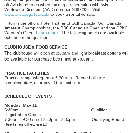
during the qualifier. Golf Canada Members can save up to 25%
off Avis base rates when making a reservation with Avis
Worldwide Discount (AWD) number S662200. Visit
www.avis.ca/golfcanada
to book a rental vehicle.
Hilton is the official Hotel Partner of Golf Canada, Golf Canada
Amateur Championships, the RBC Canadian Open and the CPKC
Women’s Open.
Learn more.
The following hotels are available
options for the qualifier:
CLUBHOUSE & FOOD SERVICE
The clubhouse will open at 6:00am and light breakfast options will
be available for purchase beginning at 7:00am.
PRACTICE FACILITIES
Practice range will open at 6:30 a.m. Range balls are
complimentary, courtesy of the host club.
SCHEDULE OF EVENTS
Monday, May 11
6:30am Qualifier
Registration Opens
7:30am - 9:30am / 12:30pm - 2:30pm Qualifying Round
(tee times off #1 & #10)