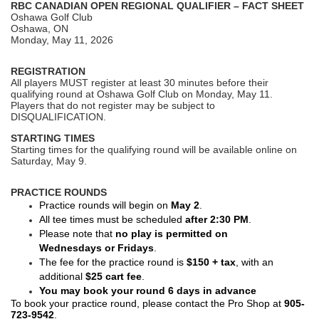
RBC CANADIAN OPEN REGIONAL QUALIFIER – FACT SHEET
Oshawa Golf Club
Oshawa, ON
Monday, May 11, 2026
REGISTRATION
All players MUST register at least 30 minutes before their
qualifying round at Oshawa Golf Club on Monday, May 11.
Players that do not register may be subject to
DISQUALIFICATION.
STARTING TIMES
Starting times for the qualifying round will be available online on
Saturday, May 9.
PRACTICE ROUNDS
Practice rounds will begin on
May 2
.
All tee times must be scheduled
after 2:30 PM
.
Please note that
no play is permitted on
Wednesdays or Fridays
.
The fee for the practice round is
$150 + tax
, with an
additional
$25 cart fee
.
You may book your round 6 days in advance
To book your practice round, please contact the Pro Shop at
905-
723-9542
.