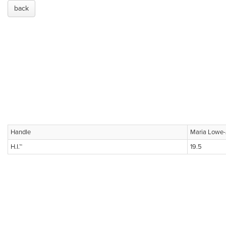
back
Handle
Maria Lowe
H.I.™
19.5