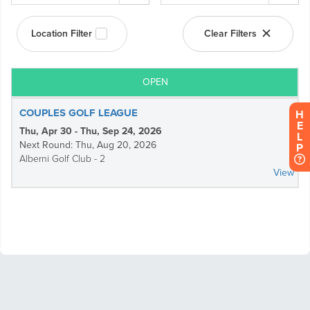
H
E
L
P