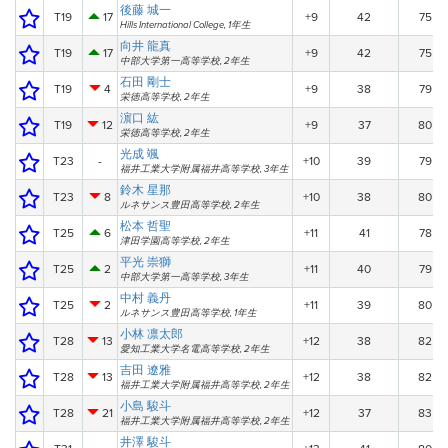
後藤 城一
T19
17
+9
42
75
Hills International College, 1年生
向井 龍真
T19
17
+9
42
75
中部大学第一高等学校, 2年生
石田 剛士
T19
4
+9
38
79
栄徳高等学校, 2年生
濵口 紘
T19
12
+9
37
80
栄徳高等学校, 2年生
光成 颯
T23
-
+10
39
79
福井工業大学附属福井高等学校, 3年生
鈴木 星那
T23
8
+10
38
80
ルネサンス豊田高等学校, 2年生
松本 哲聖
T25
6
+11
41
78
津田学園高等学校, 2年生
平光 崇獅
T25
2
+11
40
79
中部大学第一高等学校, 3年生
中村 義丹
T25
2
+11
39
80
ルネサンス豊田高等学校, 1年生
小林 凛太郎
T28
13
+12
38
82
愛知工業大学名電高等学校, 2年生
吉田 遼雅
T28
13
+12
38
82
福井工業大学附属福井高等学校, 2年生
小島 駿斗
T28
21
+12
37
83
福井工業大学附属福井高等学校, 2年生
井澤 駿斗