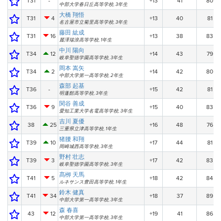
T31
-
+13
41
80
中部大学春日丘高等学校, 3年生
大橋 翔悟
T31
4
+13
40
81
名古屋市立菊里高等学校, 3年生
藤田 紘成
T31
16
+13
38
83
麗澤瑞浪高等学校, 1年生
中川 陽向
T34
12
+14
43
79
岐阜聖徳学園高等学校, 3年生
岡本 嵩矢
T34
2
+14
42
80
中部大学第一高等学校, 2年生
森部 起基
T36
-
+15
42
81
明蓬館高等学校, 3年生
関谷 善成
T36
9
+15
40
83
愛知工業大学名電高等学校, 3年生
吉川 夏優
38
25
+16
48
76
三重県立津高等学校, 1年生
猪腰 和翔
T39
10
+17
44
81
岡崎城西高等学校, 3年生
野村 壮志
T39
3
+17
42
83
岐阜聖徳学園高等学校, 3年生
髙栁 天馬
T41
5
+18
42
84
ルネサンス豊田高等学校, 1年生
鈴木 健真
T41
34
+18
37
89
中部大学第一高等学校, 3年生
森 春喜
43
12
+19
41
86
中部大学第一高等学校, 3年生