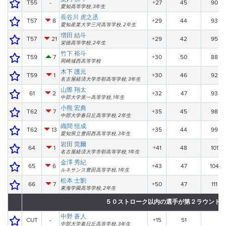
T55
-
+27
45
90
愛知高等学校, 3年生
長谷川 虎之丞
T57
8
+29
44
93
愛知産業大学三河高等学校, 2年生
増田 結斗
T57
21
+29
42
95
栄徳高等学校, 2年生
竹下 裕斗
T59
7
+30
50
88
岡崎城西高等学校
木下 護元
T59
1
+30
46
92
名古屋経済大学市邨高等学校, 3年生
山際 翔太
61
2
+32
47
93
中部大学第一高等学校, 1年生
小熊 宏典
T62
7
+35
45
98
中部大学春日丘高等学校, 2年生
織間 恒成
T62
13
+35
44
99
愛知県立豊田西高等学校, 3年生
岩田 莞爾
64
1
+41
48
101
名古屋経済大学市邨高等学校, 1年生
金澤 秀紀
65
6
+43
47
104
ルネサンス豊田高等学校, 1年生
松本 士劉
66
7
+50
47
111
東海学園高等学校, 2年生
５０ストローク以内の選手が第２ラウンド
中野 蒼人
CUT
-
+15
51
中部大学春日丘高等学校, 3年生