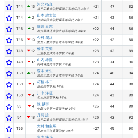
河北 拓真
T44
15
+21
47
82
福井工業大学附属福井高等学校, 2年生
山本 琥太郎
T44
2
+21
43
86
金沢学院大学附属高等学校, 2年生
細川 泰志
T46
3
+22
44
86
名古屋経済大学市邨高等学校, 3年生
今村 鴻汰
T46
10
+22
42
88
愛知工業大学名電高等学校, 3年生
橋本 英知
T48
12
+23
42
89
三重県立津高等学校, 2年生
山内 雄惺
T48
17
+23
41
90
岡崎城西高等学校, 2年生
森本 来生
T50
13
+24
48
84
愛知工業大学名電高等学校, 2年生
柘植 柊二
T50
1
+24
44
88
愛知高等学校, 1年生
川中 洋征
T50
4
+24
43
89
名古屋高等学校, 1年生
陳 麒宇
53
4
+25
44
89
中部大学第一高等学校, 1年生
丹羽 諒
54
18
+26
42
92
福井工業大学附属福井高等学校, 1年生
大村 和主馬
T55
-
+27
45
90
愛産大三河高騰学校, 3年生
粂内 快斗