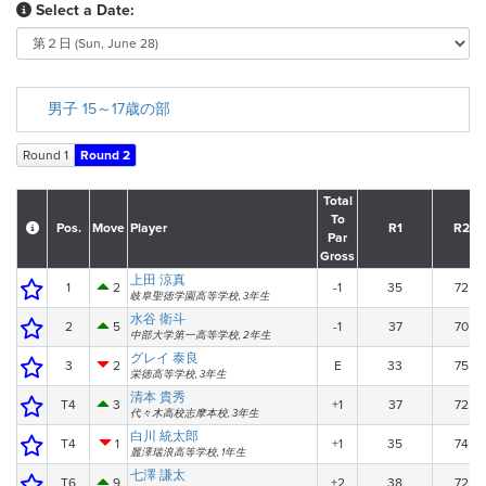
Select a Date:
男子 15～17歳の部
Round 1
Round 2
Total
To
Pos.
Move
Player
R1
R2
Par
Gross
上田 涼真
1
2
-1
35
72
岐阜聖徳学園高等学校, 3年生
水谷 衛斗
2
5
-1
37
70
中部大学第一高等学校, 2年生
グレイ 泰良
3
2
E
33
75
栄徳高等学校, 3年生
清本 貴秀
T4
3
+1
37
72
代々木高校志摩本校, 3年生
白川 統太郎
T4
1
+1
35
74
麗澤瑞浪高等学校, 1年生
七澤 謙太
T6
9
+2
38
72