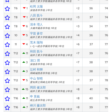
福井工業大学附属福井高等学校, 1年生
松岡 太陽
T6
1
+2
36
74
栄徳高等学校, 2年生
八田 凱斗
T8
1
+3
37
74
福井工業大学附属福井高等学校, 3年生
清本 増人
T8
6
+3
34
77
大橋学園高等学校, 1年生
宇苗 蒼空
10
5
+4
36
76
福井工業大学附属福井高等学校, 2年生
荒木 陽翔
11
4
+6
37
77
いなべ総合学園高等学校, 1年生
和田 凱斗
T12
11
+7
39
76
福井工業大学附属福井高等学校, 2年生
濵口 潤
T12
3
+7
38
77
栄徳高等学校, 3年生
辻村 和輝
T12
3
+7
38
77
岡崎城西高等学校, 3年生
中山 智晴
T12
5
+7
37
78
愛知県立岡崎北高等学校, 3年生
岡田 健太郎
T16
15
+8
41
75
福井工業大学附属福井高等学校, 2年生
申 英栽
T16
11
+8
40
76
桜丘高等学校, 2年生
栁川 藤次郎
T16
7
+8
39
77
福井工業大学附属福井高等学校, 3年生