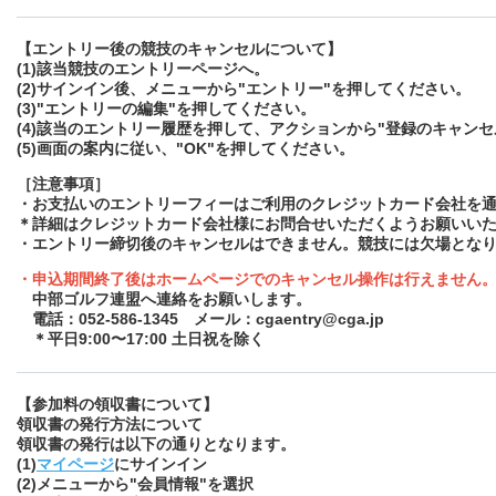
【エントリー後の競技のキャンセルについて】
(1)該当競技のエントリーページへ。
(2)サインイン後、メニューから"エントリー"を押してください。
(3)"エントリーの編集"を押してください。
(4)該当のエントリー履歴を押して、アクションから"登録のキャン
(5)画面の案内に従い、"OK"を押してください。
［注意事項］
・お支払いのエントリーフィーはご利用のクレジットカード会社を
＊詳細はクレジットカード会社様にお問合せいただくようお願いい
・エントリー締切後のキャンセルはできません。競技には欠場とな
・申込期間終了後はホームページでのキャンセル操作は行えません
中部ゴルフ連盟へ連絡をお願いします。
電話
：052-586-1345
メール：cgaentry@cga.jp
＊平日9:00〜17:00 土日祝を除く
【参加料の領収書について】
領収書の発行方法について
領収書の発行は以下の通りとなります。
(1)
マイページ
にサインイン
(2)メニューから"会員情報"を選択