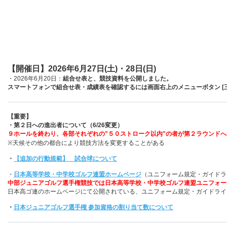
【開催日】2026年6月27日(土)・28日(日)
・2026年6月20日：
組合せ表と、競技資料を公開しました。
スマートフォンで組合せ表・成績表を確認するには画面右上のメニューボタン [三
【重要】
・第２日への進出者について（6/26変更）
９ホールを終わり、各部それぞれの"５０ストローク以内"の者が第２ラウンド
※天候その他の都合により競技方法を変更することがある
・
【追加の行動規範】 試合球について
・
日本高等学校・中学校ゴルフ連盟ホームページ
（ユニフォーム規定・ガイドラ
中部ジュニアゴルフ選手権競技では
日本高等学校・中学校ゴルフ連盟ユニフォー
日本高ゴ連のホームページにて公開されている、ユニフォーム規定・ガイドライ
・
日本ジュニアゴルフ選手権 参加資格の割り当て数について