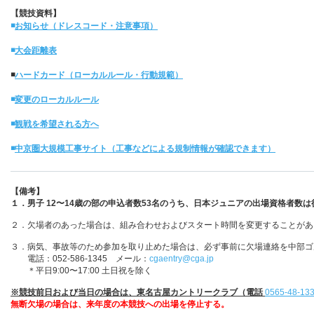
【競技資料】
◾️
お知らせ（ドレスコード・注意事項）
◾️
大会距離表
◾️
ハードカード（ローカルルール・行動規範）
◾️
変更のローカルルール
◾️
観戦を希望される方へ
◾️
中京圏大規模工事サイト（工事などによる規制情報が確認できます）
【備考】
１．
男子 12〜14歳の部の申込者数53名のうち、日本ジュニアの出場資格者数
２．欠場者のあった場合は、組み合わせおよびスタート時間を変更することがあ
３．病気、事故等のため参加を取り止めた場合は、必ず事前に欠場連絡を中部ゴ
電話：052-586-1345 メール：
cgaentry@cga.jp
＊平日9:00〜17:00 土日祝を除く
※
競技前日および当日の場合は、東名古屋カントリークラブ（電話
0565-48-13
無断欠場の場合は、来年度の本競技への出場を停止する。