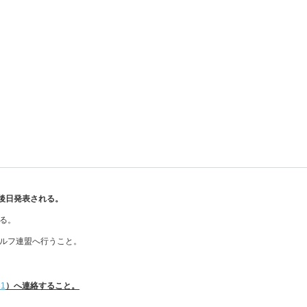
は後日発表される。
る。
ルフ連盟へ行うこと。
31
）へ連絡すること。