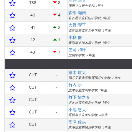
三井 晴太
T38
8
津市立久居中学校, 1年生
森部 瀬南
40
4
名古屋市立萩山中学校, 1年生
大野 響平
41
2
弥富市立弥富北中学校, 3年生
小林 廉
42
1
東海市立加木屋中学校, 1年生
庄司 和叶
43
7
星稜中学校, 2年生
笹木 敬太
CUT
-
福井工業大学附属福井中学校, 2年生
竹内 歩
CUT
-
志摩市立文岡中学校, 1年生
竹下 龍之介
CUT
-
名古屋市立桜丘中学校, 1年生
小池 悠太
CUT
-
尾張旭市立東中学校, 3年生
高津 偉央
CUT
-
東海市立横須賀中学校, 3年生