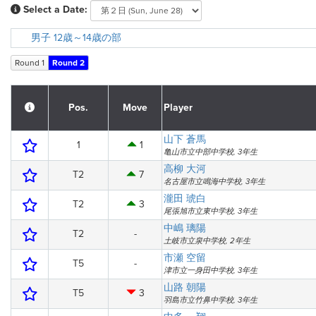
Select a Date:
男子 12歳～14歳の部
Round 1
Round 2
Pos.
Move
Player
山下 蒼馬
1
1
亀山市立中部中学校, 3年生
高柳 大河
T2
7
名古屋市立鳴海中学校, 3年生
瀧田 琥白
T2
3
尾張旭市立東中学校, 3年生
中嶋 璃陽
T2
-
土岐市立泉中学校, 2年生
市瀬 空留
T5
-
津市立一身田中学校, 3年生
山路 朝陽
T5
3
羽島市立竹鼻中学校, 3年生