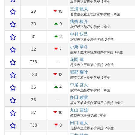
日進市立日進中学校, 3年生
三浦 颯太
29
15
名古屋市立上志段味中学校, 3年生
猪熊 駿介
30
9
神戸町立神戸中学校, 2年生
中村 快己
31
2
刈谷市立雁が音中学校, 2年生
小栗 章斗
32
7
福井工業大学附属福井中学校, 1年生
花岡 蓮
T33
-
日進市立日進東中学校, 2年生
堀部 耀叶
T33
12
関市立旭ヶ丘中学校, 3年生
中尾 啓人
35
4
瀬戸市立品野中学校, 3年生
多田 紫雲
36
-
福井工業大学付属福井中学校, 3年生
丸山 蓮雄
37
10
蒲郡市立西浦学園, 1年生
田口 蓮人
T38
8
恵那市立恵那東中学校, 2年生