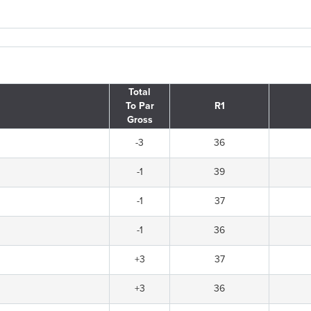
Total
To Par
R1
Gross
-3
36
-1
39
-1
37
-1
36
+3
37
+3
36