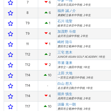
中多 一翔
7
6
高浜市立高浜中学校, 2年生
福井 誠ノ介
8
6
東郷町立春木中学校, 2年生
石川 琉聖
T9
1
岐阜市立本荘中学校, 2年生
加茂野 斗煌
T9
4
金沢市立緑中学校, 2年生
崎村 陸斗
11
1
豊田市立竜神中学校, 2年生
三宅 悠木
T12
2
JUNIOR ASIAN GOLF ACADEMY, 1年生
市瀬 蓮来
T12
2
津市立一身田中学校, 1年生
上田 大地
T14
10
一宮市立木曽川中学校, 3年生
白山 想大
T14
-
名古屋市立駒方中学校, 1年生
堀井 慎生
T14
4
高岡市立南星中学校, 2年生
須藤 光一朗
T17
10
豊田市立竜神中学校, 3年生