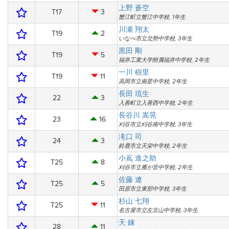
上野 蒼空
T17
3
蟹江町立蟹江中学校, 1年生
川瀬 翔太
T19
2
いなべ市立北勢中学校, 3年生
黒田 剛
T19
5
福井工業大学附属福井中学校, 2年生
一川 樹里
T19
11
高岡市立南星中学校, 2年生
長田 琉生
22
3
入善町立入善西中学校, 2年生
長谷川 嵩晃
23
16
刈谷市立刈谷南中学校, 3年生
滝口 司
24
3
鈴鹿市立天栄中学校, 2年生
小嶌 進之助
T25
8
刈谷市立雁が音中学校, 2年生
佐藤 遼
T25
5
田原市立東部中学校, 3年生
杉山 七翔
T25
11
名古屋市立左京山中学校, 3年生
天 錬
28
11