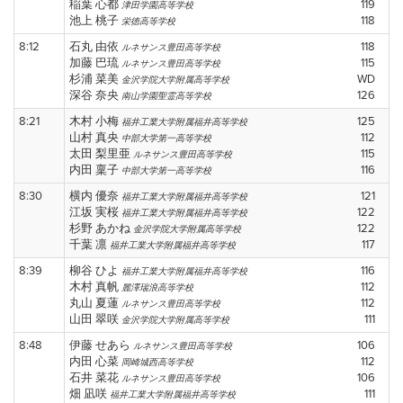
稲葉 心都
119
津田学園高等学校
池上 桃子
118
栄徳高等学校
8:12
石丸 由依
118
ルネサンス豊田高等学校
加藤 巴琉
115
ルネサンス豊田高等学校
杉浦 菜美
WD
金沢学院大学附属高等学校
深谷 奈央
126
南山学園聖霊高等学校
8:21
木村 小梅
125
福井工業大学附属福井高等学校
山村 真央
112
中部大学第一高等学校
太田 梨里亜
115
ルネサンス豊田高等学校
内田 稟子
116
中部大学第一高等学校
8:30
横内 優奈
121
福井工業大学附属福井高等学校
江坂 実桜
122
福井工業大学附属福井高等学校
杉野 あかね
122
金沢学院大学附属高等学校
千葉 凛
117
福井工業大学附属福井高等学校
8:39
柳谷 ひよ
116
福井工業大学附属福井高等学校
木村 真帆
112
麗澤瑞浪高等学校
丸山 夏蓮
112
ルネサンス豊田高等学校
山田 翠咲
111
金沢学院大学附属高等学校
8:48
伊藤 せあら
106
ルネサンス豊田高等学校
内田 心菜
112
岡崎城西高等学校
石井 菜花
106
ルネサンス豊田高等学校
畑 凪咲
111
福井工業大学附属福井高等学校