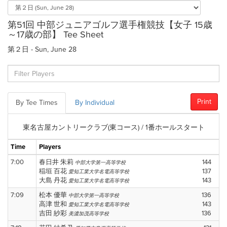
第51回 中部ジュニアゴルフ選手権競技【女子 15歳
～17歳の部】 Tee Sheet
第２日 - Sun, June 28
Print
By Tee Times
By Individual
東名古屋カントリークラブ(東コース) / 1番ホールスタート
Time
Players
7:00
春日井 朱莉
144
中部大学第一高等学校
稲垣 百花
137
愛知工業大学名電高等学校
大島 丹花
143
愛知工業大学名電高等学校
7:09
松本 優華
136
中部大学第一高等学校
高津 世和
143
愛知工業大学名電高等学校
吉田 紗彩
136
美濃加茂高等学校