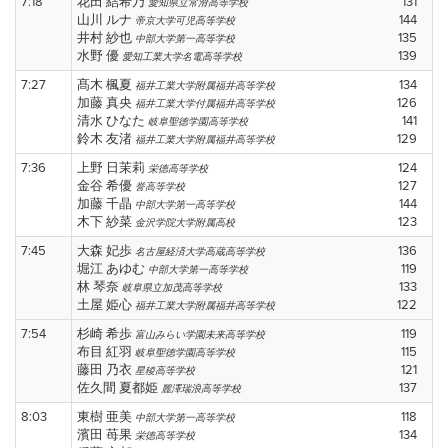
7:18
花田 結希乃
131
愛知県立常滑高等学校
山川 ルナ
144
帝京大学可児高等学校
井村 紗也
135
中部大学第一高等学校
水野 優
139
愛知工業大学名電高等学校
7:27
髙木 楓夏
134
福井工業大学附属福井高等学校
加藤 真央
126
福井工業大学付属福井高等学校
清水 ひなた
141
岐阜聖徳学園高等学校
鈴木 友渚
129
福井工業大学附属福井高等学校
7:36
上野 日茉莉
124
栄徳高等学校
金谷 希優
127
誉高等学校
加藤 千晶
144
中部大学第一高等学校
木下 紗菜
123
金沢学院大学附属高校
7:45
大森 妃歩
136
名古屋経済大学高蔵高等学校
堀江 あゆむ
119
中部大学第一高等学校
林 琴奈
133
岐阜県立加茂高等学校
土屋 姫心
122
福井工業大学附属福井高等学校
7:54
杉崎 希歩
119
富山みらい学園未来高等学校
布目 紅羽
115
岐阜聖徳学園高等学校
藤田 乃衣
121
星稜高等学校
佐久間 夏都姫
137
麗澤瑞浪高等学校
8:03
東樹 亜美
118
中部大学第一高等学校
濱田 苺果
134
栄徳高等学校