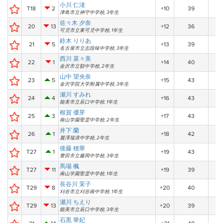
小川 仁渚
T18
2
+10
39
津島市立神守中学校, 3年生
佐々木 夕奈
20
13
+12
36
可児市立東可児中学校, 1年生
鈴木 りりあ
21
5
+13
39
名古屋市立志段味中学校, 3年生
西川 菜々美
22
1
+14
40
金沢市立額中学校, 2年生
山中 望央奈
23
5
+15
43
金沢学院大学附属中学校, 3年生
瀬川 すみれ
24
4
+16
43
能美市立辰口中学校, 1年生
根賀 優芽
25
3
+17
43
南山学園聖霊中学校, 2年生
井下 蘭
26
1
+18
42
麗澤瑞浪中学校, 2年生
後藤 穂華
T27
1
+19
43
豊田市立藤岡中学校, 3年生
馬場 楓
T27
11
+19
39
南山学園聖霊中学校, 1年生
長谷川 茉子
T29
8
+20
40
刈谷市立刈谷南中学校, 1年生
瀬川 ちえり
T29
13
+20
39
能美市立辰口中学校, 3年生
石黒 華妃