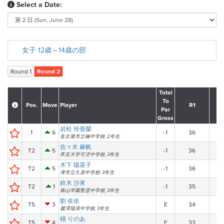
Select a Date:
女子 12歳～14歳の部
Round 1
Round 2
Total
To
Pos.
Move
Player
R1
Par
Gross
岩松 玲亜蘭
1
6
-1
36
名古屋市立楠中学校, 2年生
佐々木 麻帆
T2
5
-1
36
帝京大学可児中学校, 3年生
木下 陽菜子
T2
5
-1
36
津市立久居中学校, 3年生
鈴木 沙來
T2
1
-1
35
南山学園聖霊中学校, 3年生
劉 依依
T5
3
E
34
麗澤瑞浪中学校, 3年生
積 りのあ
T5
4
E
33