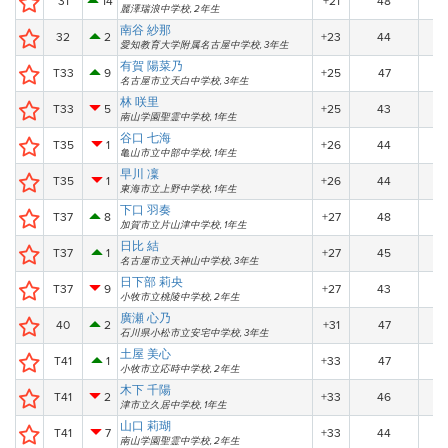
31
14
+21
48
麗澤瑞浪中学校, 2年生
南谷 紗那
32
2
+23
44
愛知教育大学附属名古屋中学校, 3年生
有賀 陽菜乃
T33
9
+25
47
名古屋市立天白中学校, 3年生
林 咲里
T33
5
+25
43
南山学園聖霊中学校, 1年生
谷口 七海
T35
1
+26
44
亀山市立中部中学校, 1年生
早川 凜
T35
1
+26
44
東海市立上野中学校, 1年生
下口 羽奏
T37
8
+27
48
加賀市立片山津中学校, 1年生
日比 結
T37
1
+27
45
名古屋市立天神山中学校, 3年生
日下部 莉央
T37
9
+27
43
小牧市立桃陵中学校, 2年生
廣瀬 心乃
40
2
+31
47
石川県小松市立安宅中学校, 3年生
土屋 美心
T41
1
+33
47
小牧市立応時中学校, 2年生
木下 千陽
T41
2
+33
46
津市立久居中学校, 1年生
山口 莉瑚
T41
7
+33
44
南山学園聖霊中学校, 2年生