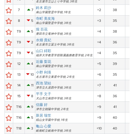
名古屋市立はとり中学校, 3年生
鈴木 莉沙
7
7
+2
38
南山学園聖霊中学校, 1年生
寺町 美友海
8
5
+3
35
南山学園聖霊中学校, 3年生
堀 百花
T9
5
+4
38
豊田市立竜神中学校, 3年生
水畑 貴妃
T9
2
+4
36
名古屋市立冨士中学校, 3年生
山口 緋彩
T9
6
+4
35
福井大学教育学部附属義務教育学校, 2年生
近藤 梨花
12
4
+5
39
南山学園聖霊中学校, 3年生
小野 利瑛
13
10
+6
35
名古屋市立東星中学校, 2年生
西池 望結
14
11
+7
41
津市立久居西中学校, 3年生
平手 文子
15
8
+8
36
犬山市立南部中学校, 3年生
信藤 好
T16
9
+9
41
津市立朝陽中学校, 2年生
新居 瑞笠
T16
5
+9
40
椙山女学園中学校, 1年生
亀山 心愛
T18
3
+10
40
岐南町立岐南中学校, 3年生