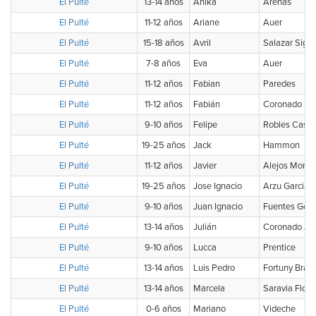
El Pulté
13-14 años
Anika
Arenas
El Pulté
11-12 años
Ariane
Auer
El Pulté
15-18 años
Avril
Salazar Sigu
El Pulté
7-8 años
Eva
Auer
El Pulté
11-12 años
Fabian
Paredes
El Pulté
11-12 años
Fabián
Coronado
El Pulté
9-10 años
Felipe
Robles Castil
El Pulté
19-25 años
Jack
Hammon
El Pulté
11-12 años
Javier
Alejos Moral
El Pulté
19-25 años
Jose Ignacio
Arzu Garcia
El Pulté
9-10 años
Juan Ignacio
Fuentes God
El Pulté
13-14 años
Julián
Coronado Ja
El Pulté
9-10 años
Lucca
Prentice
El Pulté
13-14 años
Luis Pedro
Fortuny Braun
El Pulté
13-14 años
Marcela
Saravia Flore
El Pulté
0-6 años
Mariano
Videche