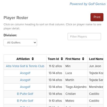
Powered by Golf Genius
Player Roster
Print
Click on column heading to sort on that column. Click on player name to see
player detail.
Division:
Affiliation
Team Id
First Name
Last Name
Alta Vista Golf & Tennis Club
11-12 años
Min
Jun Jeon
Asogolf
13-14 años
Luca
Tejada Kozin
Asogolf
13-14 años
Martín
Tejada Sarav
Asogolf
13-14 años
Tiago Alejandro
Menéndez Dí
El Pulte Golf
13-14 años
Cristian
Castillo
El Pulte Golf
9-10 años
Mateo
Castillo