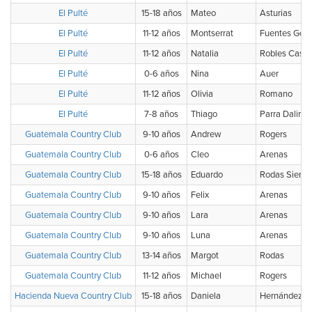
El Pulté
15-18 años
Mateo
Asturias
El Pulté
11-12 años
Montserrat
Fuentes God
El Pulté
11-12 años
Natalia
Robles Castil
El Pulté
0-6 años
Nina
Auer
El Pulté
11-12 años
Olivia
Romano
El Pulté
7-8 años
Thiago
Parra Dalir
Guatemala Country Club
9-10 años
Andrew
Rogers
Guatemala Country Club
0-6 años
Cleo
Arenas
Guatemala Country Club
15-18 años
Eduardo
Rodas Sierra
Guatemala Country Club
9-10 años
Felix
Arenas
Guatemala Country Club
9-10 años
Lara
Arenas
Guatemala Country Club
9-10 años
Luna
Arenas
Guatemala Country Club
13-14 años
Margot
Rodas
Guatemala Country Club
11-12 años
Michael
Rogers
Hacienda Nueva Country Club
15-18 años
Daniela
Hernández