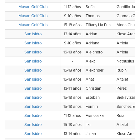
Mayan Golf Club
11-12 años
Sofía
Gordillo Juár
Mayan Golf Club
9-10 años
Thomas
Gramajo Guti
Mayan Golf Club
15-18 años
Tiffany Ha Eun
Moon Chung
San Isidro
13-14 años
Adrian
Klose Arenas
San Isidro
9-10 años
Adriana
Arriola
San Isidro
15-18 años
Alejandro
Arriola
San Isidro
-
Alexa
Nathusius
San Isidro
15-18 años
Alexander
Rubin
San Isidro
15-18 años
Anat
Altalef
San Isidro
13-14 años
Christian
Pérez
San Isidro
15-18 años
Esteban
Siekavizza
San Isidro
15-18 años
Fermin
Sanchez Espi
San Isidro
11-12 años
Franceska
Ruiz
San Isidro
15-18 años
Ilai
Altalef
San Isidro
13-14 años
Julian
Klose Arenas