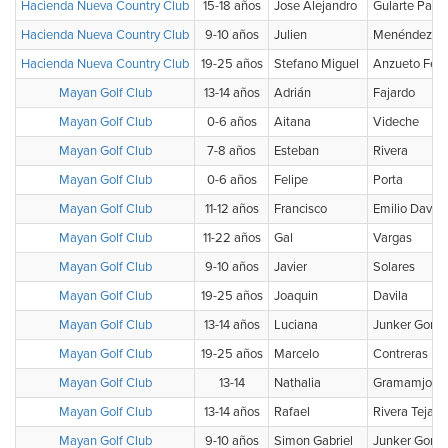
Hacienda Nueva Country Club
15-18 años
Jose Alejandro
Gularte Parra
Hacienda Nueva Country Club
9-10 años
Julien
Menéndez
Hacienda Nueva Country Club
19-25 años
Stefano Miguel
Anzueto Fer
Mayan Golf Club
13-14 años
Adrián
Fajardo
Mayan Golf Club
0-6 años
Aitana
Videche
Mayan Golf Club
7-8 años
Esteban
Rivera
Mayan Golf Club
0-6 años
Felipe
Porta
Mayan Golf Club
11-12 años
Francisco
Emilio Davila
Mayan Golf Club
11-22 años
Gal
Vargas
Mayan Golf Club
9-10 años
Javier
Solares
Mayan Golf Club
19-25 años
Joaquin
Davila
Mayan Golf Club
13-14 años
Luciana
Junker Gome
Mayan Golf Club
19-25 años
Marcelo
Contreras
Mayan Golf Club
13-14
Nathalia
Gramamjo Gu
Mayan Golf Club
13-14 años
Rafael
Rivera Tejada
Mayan Golf Club
9-10 años
Simon Gabriel
Junker Gome