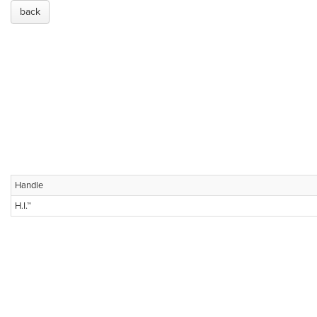
back
Handle
H.I.™