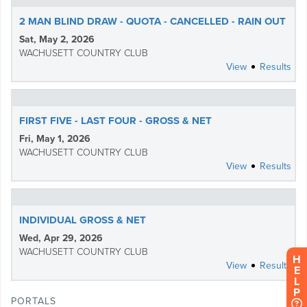
H
E
L
P