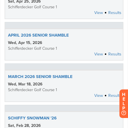
H
E
L
P