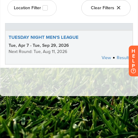
H
E
L
P