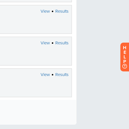
H
E
L
P