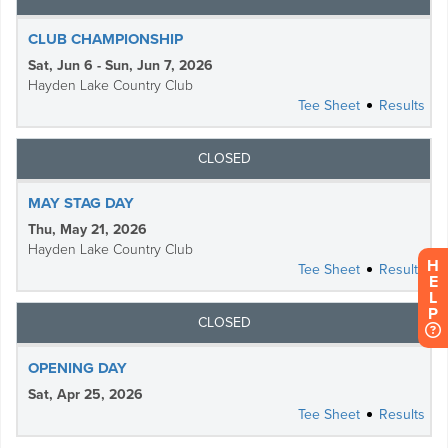
H
E
L
P