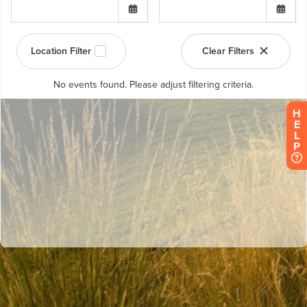
H
E
L
P