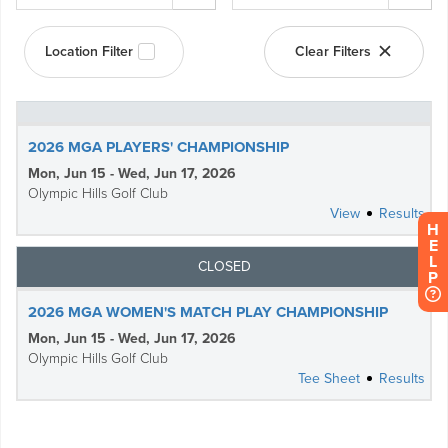
H
E
L
P