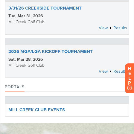
H
E
L
P