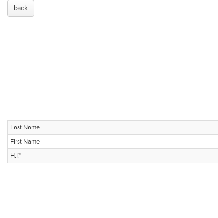
back
Last Name
First Name
H.I.™