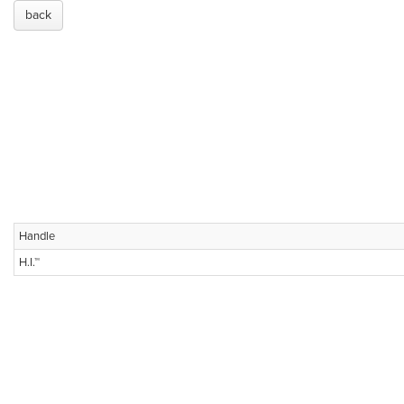
back
Handle
H.I.™