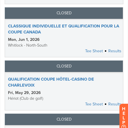
H
E
L
P