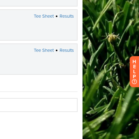
H
E
L
P