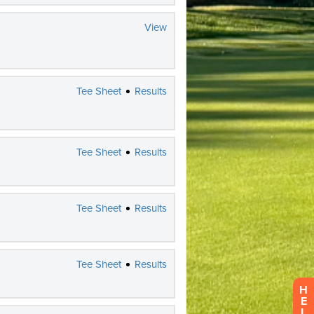
H
E
L