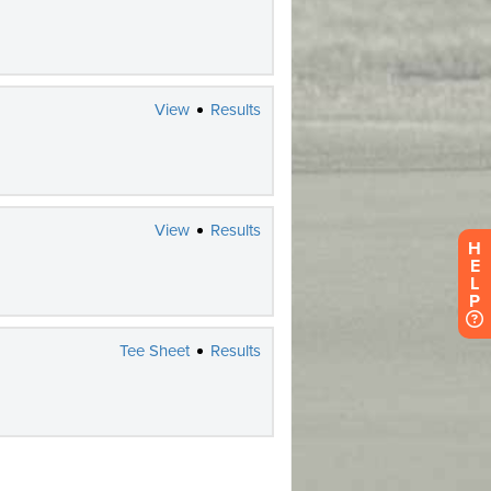
H
E
L
P