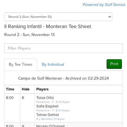
Powered by Golf Genius
II Ranking Infantil - Monteran Tee Sheet
Round 2 - Sun, November 13
Print
By Tee Times
By Individual
Campo de Golf Monteran - Archived on 02-29-2024
Time
Hole
Players
8:00
8
Tessa Ortiz
Femenino - 7 - 8; 9 Hoyos
Sofia Esquivel
Femenino - 7 - 8; 9 Hoyos
Tomas Gomez
6 y Menores; 9 Hoyos
8:00
9
Nicolas O'Donnell