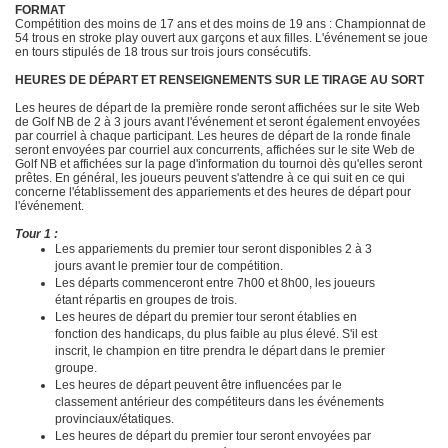
FORMAT
Compétition des moins de 17 ans et des moins de 19 ans : Championnat de
54 trous en stroke play ouvert aux garçons et aux filles. L'événement se joue
en tours stipulés de 18 trous sur trois jours consécutifs.
HEURES DE DÉPART ET RENSEIGNEMENTS SUR LE TIRAGE AU SORT
Les heures de départ de la première ronde seront affichées sur le site Web
de Golf NB de 2 à 3 jours avant l'événement et seront également envoyées
par courriel à chaque participant. Les heures de départ de la ronde finale
seront envoyées par courriel aux concurrents, affichées sur le site Web de
Golf NB et affichées sur la page d'information du tournoi dès qu'elles seront
prêtes. En général, les joueurs peuvent s'attendre à ce qui suit en ce qui
concerne l'établissement des appariements et des heures de départ pour
l'événement.
Tour 1 :
Les appariements du premier tour seront disponibles 2 à 3
jours avant le premier tour de compétition.
Les départs commenceront entre 7h00 et 8h00, les joueurs
étant répartis en groupes de trois.
Les heures de départ du premier tour seront établies en
fonction des handicaps, du plus faible au plus élevé. S'il est
inscrit, le champion en titre prendra le départ dans le premier
groupe.
Les heures de départ peuvent être influencées par le
classement antérieur des compétiteurs dans les événements
provinciaux/étatiques.
Les heures de départ du premier tour seront envoyées par