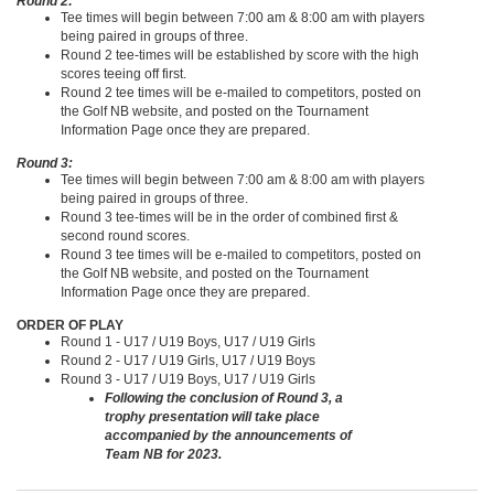
Round 2:
Tee times will begin between 7:00 am & 8:00 am with players
being paired in groups of three.
Round 2 tee-times will be established by score with the high
scores teeing off first.
Round 2 tee times will be e-mailed to competitors, posted on
the Golf NB website, and posted on the Tournament
Information Page once they are prepared.
Round 3:
Tee times will begin between 7:00 am & 8:00 am with players
being paired in groups of three.
Round 3 tee-times will be in the order of combined first &
second round scores.
Round 3 tee times will be e-mailed to competitors, posted on
the Golf NB website, and posted on the Tournament
Information Page once they are prepared.
ORDER OF PLAY
Round 1 - U17 / U19 Boys, U17 / U19 Girls
Round 2 - U17 / U19 Girls, U17 / U19 Boys
Round 3 - U17 / U19 Boys, U17 / U19 Girls
Following the conclusion of Round 3, a
trophy presentation will take place
accompanied by the announcements of
Team NB for 2023.