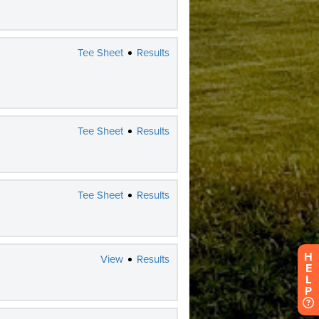
H
E
L
P