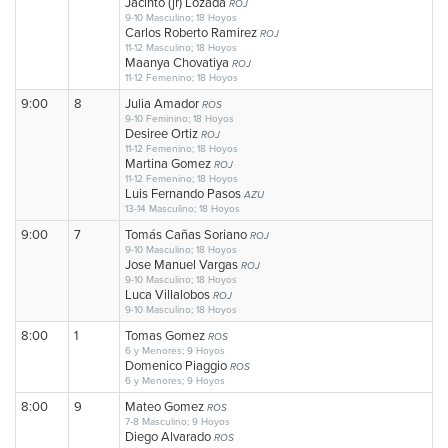
Jacinto (jr) Lozada
ROJ
9-10 Masculino; 18 Hoyos
Carlos Roberto Ramirez
ROJ
11-12 Masculino; 18 Hoyos
Maanya Chovatiya
ROJ
11-12 Femenino; 18 Hoyos
9:00
8
Julia Amador
ROS
9-10 Feminino; 18 Hoyos
Desiree Ortiz
ROJ
11-12 Femenino; 18 Hoyos
Martina Gomez
ROJ
11-12 Femenino; 18 Hoyos
Luis Fernando Pasos
AZU
13-14 Masculino; 18 Hoyos
9:00
7
Tomás Cañas Soriano
ROJ
9-10 Masculino; 18 Hoyos
Jose Manuel Vargas
ROJ
9-10 Masculino; 18 Hoyos
Luca Villalobos
ROJ
9-10 Masculino; 18 Hoyos
8:00
1
Tomas Gomez
ROS
6 y Menores; 9 Hoyos
Domenico Piaggio
ROS
6 y Menores; 9 Hoyos
8:00
9
Mateo Gomez
ROS
7-8 Masculino; 9 Hoyos
Diego Alvarado
ROS