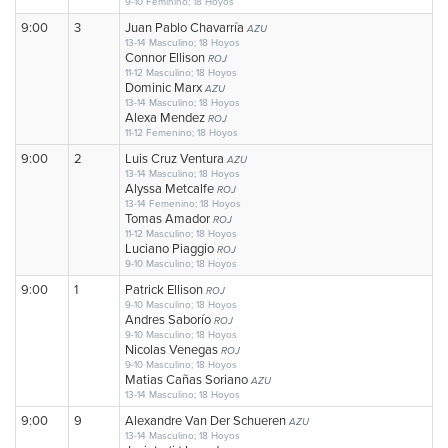
9-10 Feminino; 18 Hoyos
9:00
3
Juan Pablo Chavarría
AZU
13-14 Masculino; 18 Hoyos
Connor Ellison
ROJ
11-12 Masculino; 18 Hoyos
Dominic Marx
AZU
13-14 Masculino; 18 Hoyos
Alexa Mendez
ROJ
11-12 Femenino; 18 Hoyos
9:00
2
Luis Cruz Ventura
AZU
13-14 Masculino; 18 Hoyos
Alyssa Metcalfe
ROJ
13-14 Femenino; 18 Hoyos
Tomas Amador
ROJ
11-12 Masculino; 18 Hoyos
Luciano Piaggio
ROJ
9-10 Masculino; 18 Hoyos
9:00
1
Patrick Ellison
ROJ
9-10 Masculino; 18 Hoyos
Andres Saborío
ROJ
9-10 Masculino; 18 Hoyos
Nicolas Venegas
ROJ
9-10 Masculino; 18 Hoyos
Matias Cañas Soriano
AZU
13-14 Masculino; 18 Hoyos
9:00
9
Alexandre Van Der Schueren
AZU
13-14 Masculino; 18 Hoyos