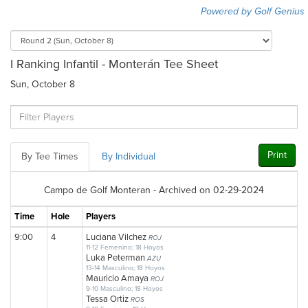
Powered by Golf Genius
I Ranking Infantil - Monterán Tee Sheet
Sun, October 8
Print
By Tee Times
By Individual
Campo de Golf Monteran - Archived on 02-29-2024
Time
Hole
Players
9:00
4
Luciana Vilchez
ROJ
11-12 Femenino; 18 Hoyos
Luka Peterman
AZU
13-14 Masculino; 18 Hoyos
Mauricio Amaya
ROJ
9-10 Masculino; 18 Hoyos
Tessa Ortiz
ROS