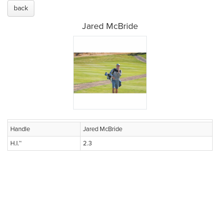
back
Jared McBride
Handle
Jared McBride
H.I.™
2.3