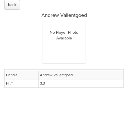
back
Andrew Vallentgoed
No Player Photo
Available
Handle
Andrew Vallentgoed
H.I.™
3.3