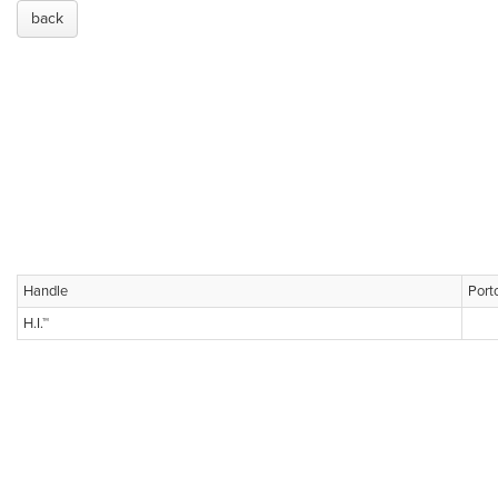
back
Handle
Porto
H.I.™