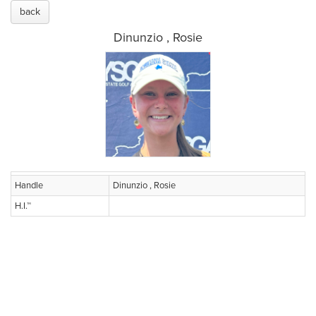
back
Dinunzio , Rosie
Handle
Dinunzio , Rosie
H.I.™