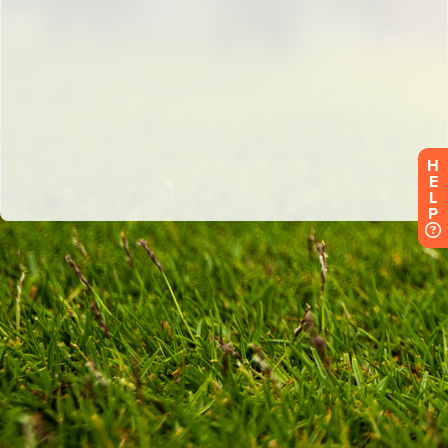
H
E
L
P