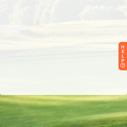
H
E
L
P