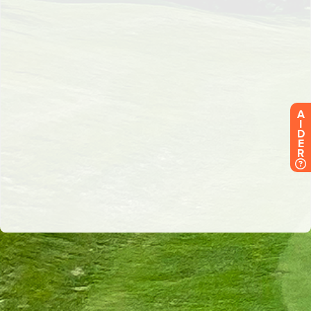
A
I
D
E
R