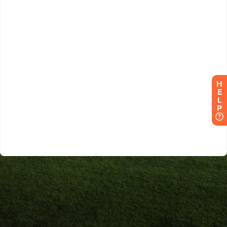
H
E
L
P