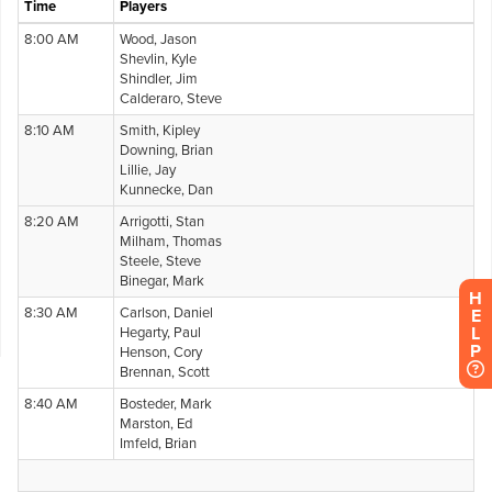
H
E
L
P