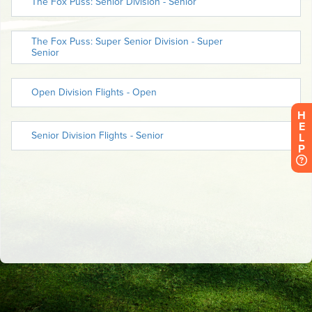
H
E
L
P