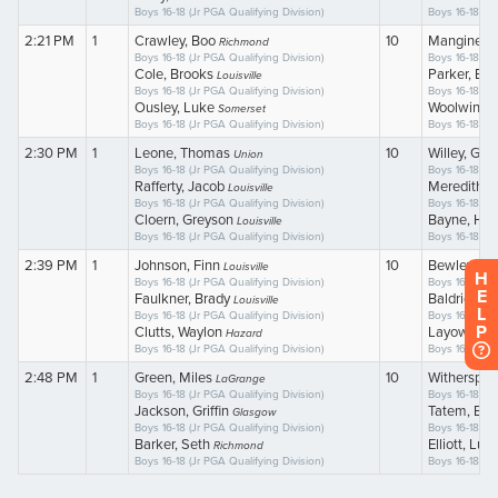
H
E
L
P