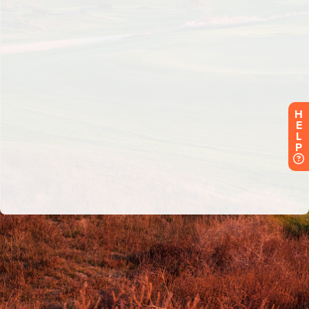
H
E
L
P