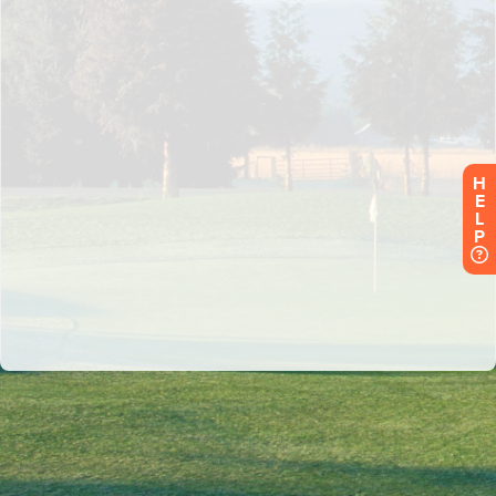
H
E
L
P