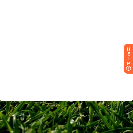
H
E
L
P