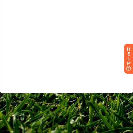
H
E
L
P