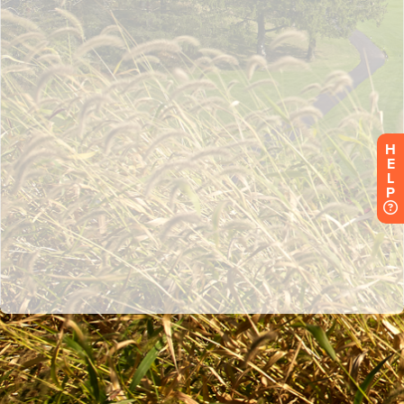
H
E
L
P